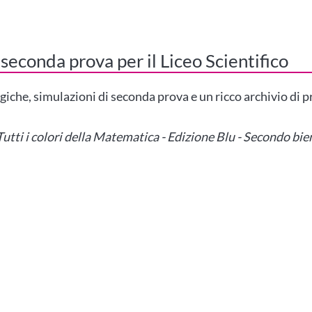
 seconda prova per il Liceo Scientifico
che, simulazioni di seconda prova e un ricco archivio di p
Tutti i colori della Matematica - Edizione Blu - Secondo bie
atematica - Edizione BLU - Secondo biennio e quinto anno e Moduli