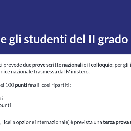
e gli studenti del II grado
ci
prevede
due prove scritte nazionali
e il
colloquio
; per gli
ornice nazionale trasmessa dal Ministero.
ei 100
punti
finali, così ripartiti:
ti
punti
licei a opzione internazionale) è prevista una
terza prova 