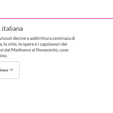
 italiana
vissuti decine o addirittura centinaia di
 lo stile, le opere e i capolavori dei
cativi dal Medioevo al Novecento, cose
ino.
aliana