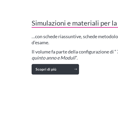
Simulazioni e materiali per la
…con schede riassuntive, schede metodologi
d’esame.
Il volume fa parte della configurazione di “
quinto anno e Moduli
”.
Scopri di più
Vai alla scheda libro di Tutti i Colori della M