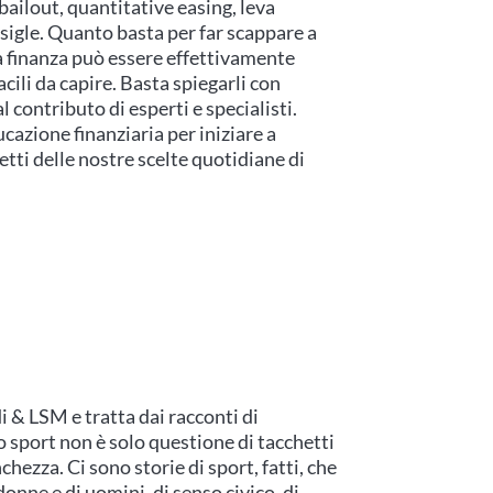
bailout, quantitative easing, leva
 sigle. Quanto basta per far scappare a
a finanza può essere effettivamente
ili da capire. Basta spiegarli con
l contributo di esperti e specialisti.
azione finanziaria per iniziare a
tti delle nostre scelte quotidiane di
i & LSM e tratta dai racconti di
sport non è solo questione di tacchetti
chezza. Ci sono storie di sport, fatti, che
donne e di uomini, di senso civico, di