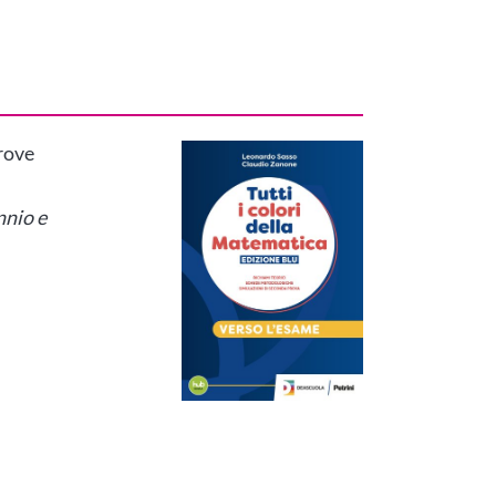
rove
nnio e