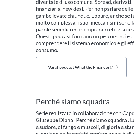
diventate di uso comune. Spread, derivati, 
finanziaria, new deal. Per non parlare delle
gambe levate chiunque. Eppure, anche se l
molto complessa, i suoi meccanismi sono fac
parole semplici ed esempi concreti, grazie a
Questi podcast formano un percorso di educ
comprendere il sistema economico e gli effe
consumo.
Vai al podcast What the Finance?!?
Perché siamo squadra
Serie realizzata in collaborazione con Capd
Giuseppe Diana “Perché siamo squadra”. Lo 
e sudore, di fango e muscoli, di gloria e stan
ci parlano della società com’era e com’è, di 